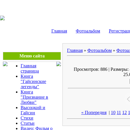
Сергей Боровиков
Главная
Фотоальбом
Регистрац
Главная
»
Фотоальбом
»
Фотоа
Меню сайта
Главная
Просмотров: 886 | Размеры: 
страница
25.
Книга
"Гайсинские
легенды"
Книга
"Признание в
Любви"
Высоцкий и
« Попередня
|
10
11
12
Гайсин
Стихи
Статьи
Видео: Фильм о