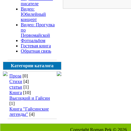
писателе
Видео:
Юбилейный
концерт
Видео: Прогулка
по
Первомайской
Фотоальбом
Гостевая книга
Обратная связь
Категории каталога
Проза
[0]
Стихи
[4]
статьи
[1]
Книга
[10]
Высоцкий и Гайсин
[1]
Книга "Гайсинские
легенды"
[4]
Copyright Roman Pek © 2026