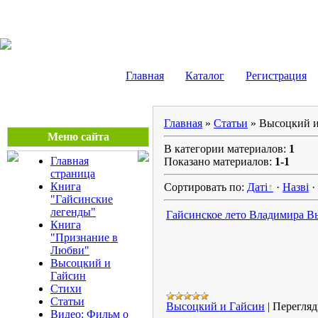
Сергей Боровиков
Главная
Каталог
Регистрация
Главная
»
Статьи
» Высоцкий и
Меню сайта
В категории материалов:
1
Главная
Показано материалов:
1-1
страница
Книга
Сортировать по:
Даті
·
Назві
·
"Гайсинские
легенды"
Гайсинское лето Владимира В
Книга
"Признание в
Любви"
Высоцкий и
Гайсин
Стихи
Статьи
Высоцкий и Гайсин
|
Перегляд
Видео: Фильм о