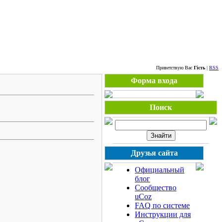
Субота, 08.08.2026, 01:03
Приветствую Вас
Гість
|
RSS
Форма входа
Поиск
Друзья сайта
Официальный
блог
Сообщество
uCoz
FAQ по системе
Инструкции для