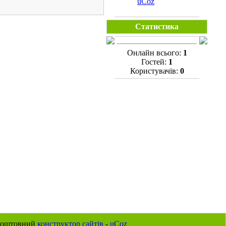
uCoz
Статистика
Онлайн всього:
1
Гостей:
1
Користувачів:
0
коштовний
конструктор сайтів
-
uCoz