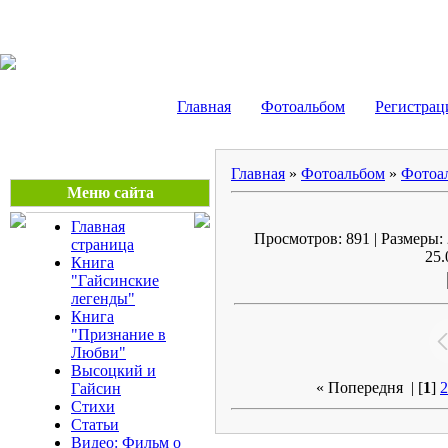
Сергей Боровиков
Главная
Фотоальбом
Регистрац
Главная
»
Фотоальбом
»
Фотоа
Меню сайта
Главная
Просмотров: 891 | Размеры: 
страница
25.
Книга
"Гайсинские
легенды"
Книга
"Признание в
Любви"
Высоцкий и
« Попередня
| [
1
]
2
Гайсин
Стихи
Статьи
Видео: Фильм о