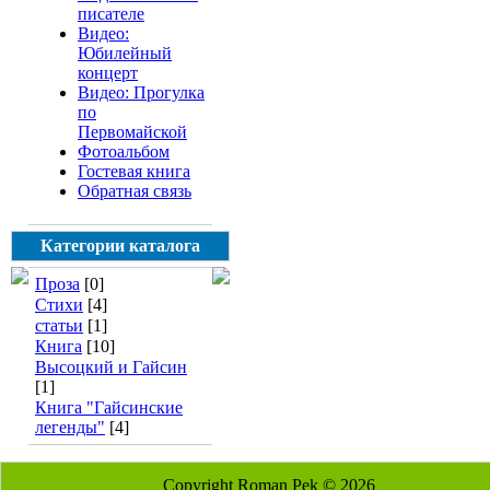
писателе
Видео:
Юбилейный
концерт
Видео: Прогулка
по
Первомайской
Фотоальбом
Гостевая книга
Обратная связь
Категории каталога
Проза
[0]
Стихи
[4]
статьи
[1]
Книга
[10]
Высоцкий и Гайсин
[1]
Книга "Гайсинские
легенды"
[4]
Copyright Roman Pek © 2026