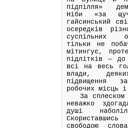
підпілля» дем
Ніби «за щу
гайсинський сві
осередків різн
суспільних о
тільки не поба
мітингує, прот
підлітків — до
всі на весь го
влади, деяки
підвищення з
робочих місць і
За сплеском
неважко здога
душі наболі
Скориставшис
свободою слов