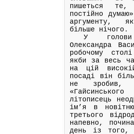
пишеться те
постійно думаю»
аргументу, я
більше нічого.
У голови
Олександра Вас
робочому стол
якби за весь ча
на цій високі
посаді він біль
не зробив, 
«Гайсинсько
літописець неод
ім’я в новітню
третього відро
напевно, почин
день із того, 