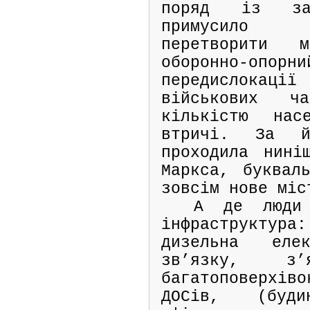
поряд із зах
примусило 
перетворити 
оборонно-опорни
передислока
військових ч
кількістю нас
втричі. За й
проходила нині
Маркса, буквал
зовсім нове міс
А де люди
інфраструкт
дизельна елек
зв’язку, з’
багатоповерх
ДОСів, (буд