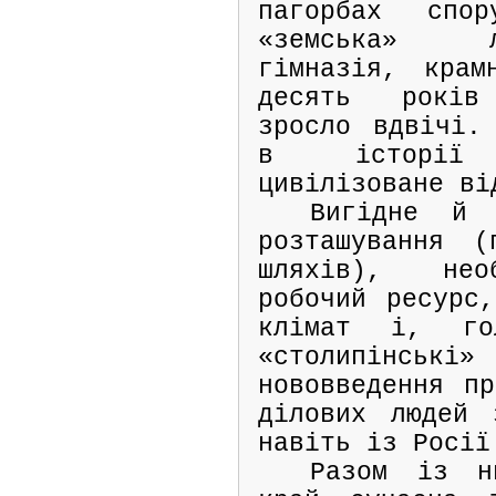
пагорбах спор
«земська» л
гімназія, крам
десять років
зросло вдвічі.
в історії
цивілізоване ві
Вигідне й 
розташування (
шляхів), нео
робочий ресурс,
клімат і, гол
«столипінсь
нововведення пр
ділових людей 
навіть із Росії
Разом із н