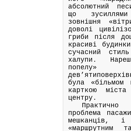
абсолютний пес
що зусиллям
зовнішня «вітр
доволі цивіліз
гриби після до
красиві будинки
сучасний стиль
халупи. Наре
попелу» ба
дев’ятиповерхі
була «більмом 
карткою міста
центру.
Практичн
проблема пасажи
мешканців, і
«маршрутним т