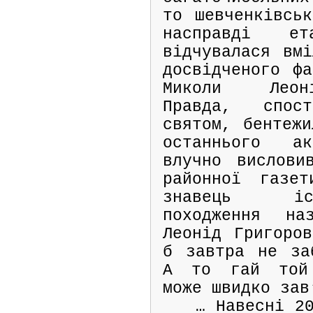
то шевченківськ
насправді е
відчувалася вмі
досвідченого фа
Миколи Леон
Правда, спос
святом, бентежи
останнього а
влучно вислови
районної газет
знавець іс
походження на
Леонід Григоров
б завтра не за
А то гай той 
може швидко зав
… Навесні 2