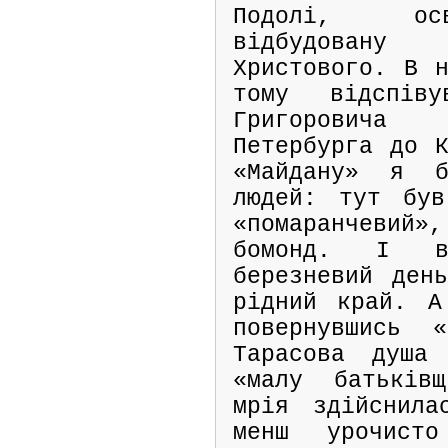
Подолі, осв
відбудовану
Христового. В н
тому відспів
Григорович
Петербурга до К
«Майдану» я б
людей: тут був
«помаранчевий»,
бомонд. І в
березневий ден
рідний край. А
повернувшись 
Тарасова душа
«малу батьків
мрія здійснила
менш урочист