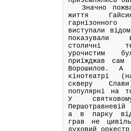
приземлялись ба
Значно пожв
життя Гайс
гарнізонного
виступали відом
показували 
столичні те
урочистим б
приїжджав сам 
Ворошилов. А
кінотеатрі (н
скверу Слави
популярні на т
У святково
Першотравневій 
а в парку від
грав не цивіль
духовий оркестр