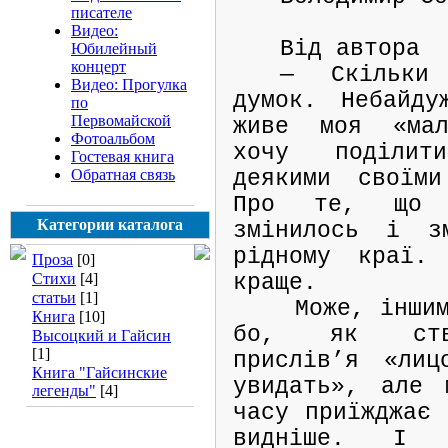
писателе
Видео:
Від автора
Юбилейный
концерт
— Скільки
Видео: Прогулка
думок. Небайду
по
Первомайской
живе моя «мал
Фотоальбом
хочу поділит
Гостевая книга
Обратная связь
деякими своїм
Про те, що 
Категории каталога
змінилось і з
рідному краї.
Проза
[0]
Стихи
[4]
краще.
статьи
[1]
Може, інши
Книга
[10]
бо, як стве
Высоцкий и Гайсин
[1]
прислів’я «ли
Книга "Гайсинские
увидать», але 
легенды"
[4]
часу приїжджає 
видніше. І 