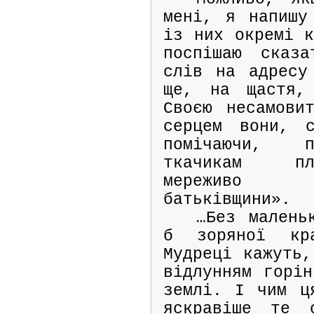
мені, я напишу
із них окремі к
поспішаю сказа
слів на адресу
ще, на щастя,
Своєю несамови
серцем вони, 
помічаючи, п
ткачикам пл
мереживо 
батьківщини».
…Без малень
б зоряної кр
Мудреці кажуть,
відлунням горін
землі. І чим ц
яскравіше те 