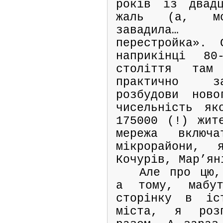
років із двад
жаль (а, мо
завадила… 
перестройка».
наприкінці 80
століття та
практично з
розбудови ново
чисельність як
175000 (!) жит
мережа вклю
мікрорайони, 
Кочурів, Мар’ян
Але про цю,
а тому, мабут
сторінку в іс
міста, я роз