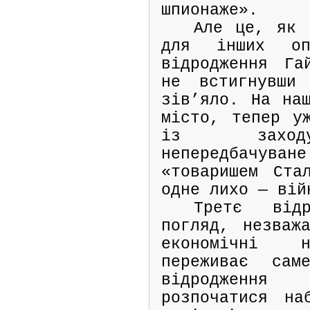
шпионаже».
Але це, як 
для інших оп
відродження Га
не встигнувши 
зів’яло. На наш
місто, тепер у
із заходу
непередбачув
«товаришем Ста
одне лихо — вій
Третє від
погляд, незваж
економічні н
переживає са
відродженн
розпочатися на