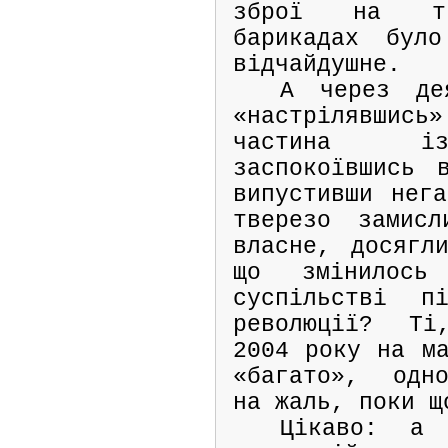
зброї на ти
барикадах бул
відчайдушне.
А через де
«настрілявшись»
частина із
заспокоївшись 
випустивши нега
тверезо замис
власне, досягл
що змінилос
суспільстві пі
революції? Ті
2004 року на ма
«багато», одно
на жаль, поки щ
Цікаво: а