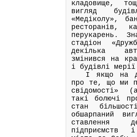
кладовище, то
вигляд будів
«Медіколу», ба
ресторанів, ка
перукарень. Зн
стадіон «Дружб
декілька авт
змінився на кра
і будівлі мерії
І якщо на д
про те, що ми п
свідомості» (
такі болючі пр
стан більшост
обшарпаний виг
ставлення д
підприємств 