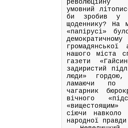
революційну
умовний літопис
би зробив у с
щоденнику? На 
«папірусі» бул
демократи
громадянської 
нашого міста с
газети «Гайси
задиристий підл
люди» гордою,
ламаючи по д
чагарник бюрок
вічного «підс
«вищестоящим»
сіючи навколо 
народної правди