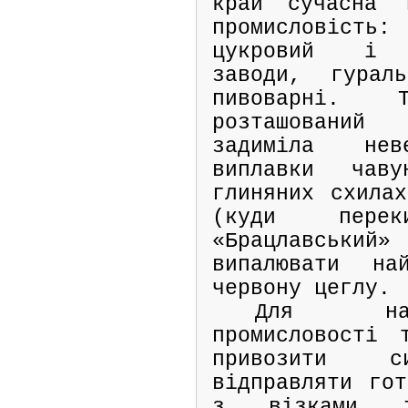
край сучасна 
промисловіс
цукровий і о
заводи, гурал
пивоварні.
розташований 
задиміла не
виплавки чав
глиняних схилах
(куди перек
«Брацлавськ
випалювати на
червону цеглу.
Для нал
промисловості 
привозити 
відправляти гот
з візками і