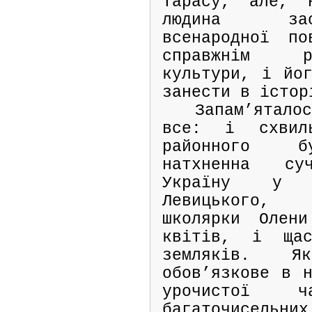
Тарасу, але, 
людина зас
всенародної п
справжнім р
культури, і йог
занести в істор
Запам’ятал
все: і схвил
районного б
натхненна с
Україну у в
Левицького,
школярки Олен
квітів, і щас
земляків. Я
обов’язкове в н
урочистої ч
багаточисельних