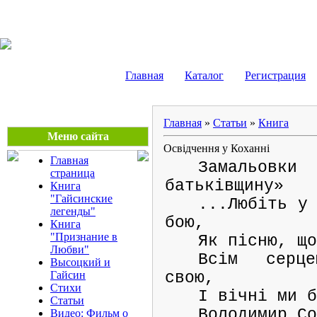
Сергей Боровиков
Главная
Каталог
Регистрация
Главная
»
Статьи
»
Книга
Меню сайта
Освідчення у Коханні
Главная
Замальо
страница
батьківщину»
Книга
"Гайсинские
...Любіть у
легенды"
бою,
Книга
"Признание в
Як пісню, щ
Любви"
Всім серц
Высоцкий и
Гайсин
свою,
Стихи
І вічні ми 
Статьи
Володимир С
Видео: Фильм о