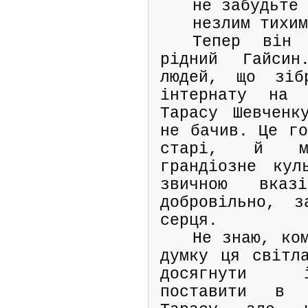
не забудьте
незлим тихи
Тепер він
рідний Гайсин
людей, що зіб
інтернату на 
Тарасу Шевченк
не бачив. Це го
старі, й м
грандіозне кул
звичною вказ
добровільно, 
серця.
Не знаю, ко
думку ця світл
досягнути ї
поставити в 