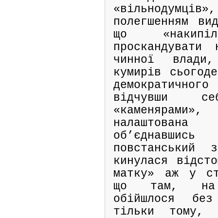
«вільнодумців»,
полегшенням ви
що «накип
проскандувати
чинної влади
кумирів сьогоде
демократичн
відчувши се
«каменярами»,
налаштован
об’єднавши
повстанський 
кинулася відсто
матку» аж у ст
що там, на 
обійшлося без
тільки тому, 