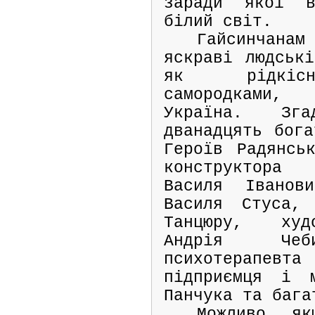
заради якої в
білий світ.
Гайсинчанам
яскраві людські
як рідкісн
самородками
Україна. Зг
дванадцять бога
Героїв Радянсь
конструктора 
Василя Іванов
Василя Стуса, 
Танцюру, худ
Андрія Чеби
психотерапевта
підприємця і м
Панчука та бага
Можливо, як