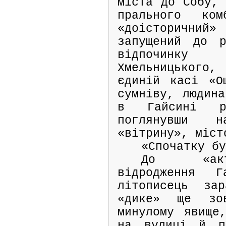
міста до Собу, 
прального ком
«доісторичн
запущений до р
відпочинк
Хмельницького
єдиній касі «О
сумніву, людина
в Гайсині р
поглянувши 
«вітрину», міст
«Спочатку б
До «акт
відродження Г
літописець за
«дике» ще зо
минулому явище
на вулиці й п