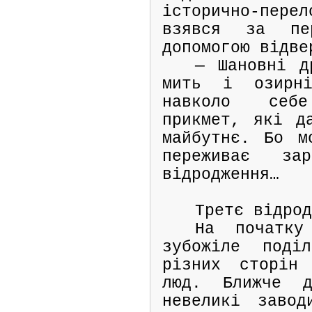
історично-пе
взявся за п
допомогою відве
— Шановні д
мить і озирні
навколо себ
прикмет, які д
майбутнє. Бо м
переживає за
відродження…
Третє відро
На початку
зубожіле поді
різних сторін 
люд. Ближче д
невеликі заво