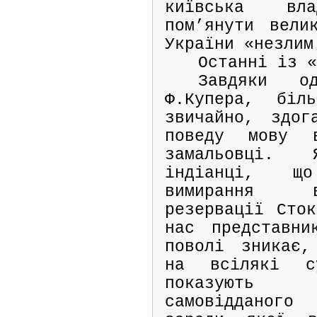
київська вл
пом’янути вели
України «незлим
Останні із 
Завдяки од
Ф.Купера, біл
звичайно, здог
поведу мову 
замальовці.
індіанці, щ
вимирання в
резервації Сток
нас представни
поволі зникає,
на всілякі су
показують 
самовідданого