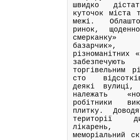
швидко діста
куточок міста 
межі. Облашто
ринок, щоден
смерканку»
базарчик»
різноманітних «
забезпечу
торгівельним р
сто відсоткі
деякі вулиці,
належать «но
робітники вик
плитку. Довод
території д
лікарень, в
меморіальний ск