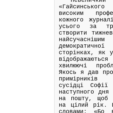
Невелич
«Гайсинського
високим профе
кожного журнал
усього за тр
створити тижнев
найсучасн
демократично
сторінках, як у
відображаються
хвилюючі проб
Якось я дав про
примірників 
сусідці Софії
наступного дня 
на пошту, щоб 
на цілий рік. 
словами: «Бо 