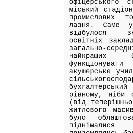
офіцерського с
міський стадіон
промислових то
лазня. Саме 
відбулося з
освітніх закла
загально-сер
найкращих б
функціонува
акушерське учил
сільськогоспода
бухгалтерськ
рівному, ніби 
(від теперішньо
житлового маси
було облашто
піднімалис