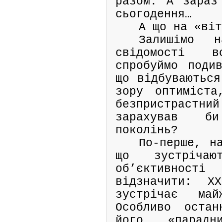
разом. А зараз
сьогодення…
А що на «ві
Залишімо 
свідомості 
спробуймо поди
що відбуваються
зору оптиміста
безпристрас
зарахував б
поколінь?
По-перше, н
що зустріча
об’єктивно
відзначити: Х
зустрічає май
Особливо остан
його «парад