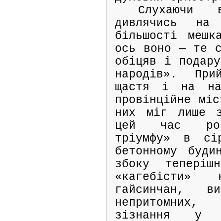
Слухаючи 
дивлячись на
більшості мешк
ось воно — те с
обіцяв і подару
народів». При
щастя і на на
провінційне міс
них міг лише з
цей час роз
тріумфу» в сір
бетонному буди
збоку теперіш
«кагебісти» 
гайсинчан, в
непритомних,
зізнання у 