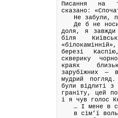
Писання на 
сказано: «Споча
Не забули, 
Де б не нос
доля, я завжди
біля Київсь
«білокамінній
березі Каспі
скверику чорн
краях близ
зарубіжних — 
мудрий погляд.
були відлиті з 
граніту, цей по
і я чув голос К
… І мене в 
в сім’ї вол