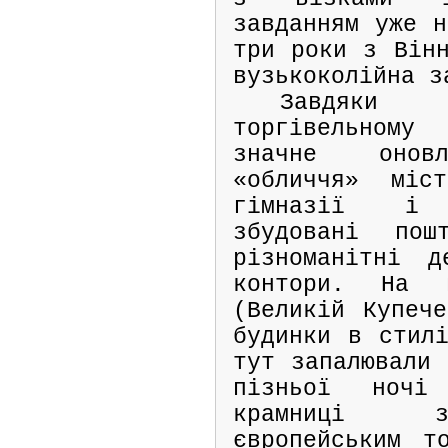
завданням уже н
три роки з Вінн
вузькоколійна з
Завдяки 
торгівельному
значне оновл
«обличчя» міс
гімназії і 
збудовані пош
різноманітні д
контори. На ц
(Великій Купече
будинки в стилі
тут запалювали 
пізньої ночі
крамниці з
європейським т