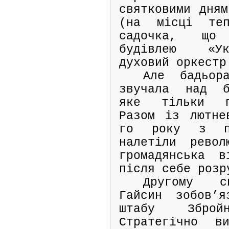
святковими дням
(на місці теп
садочка, що
будівлею «Ук
духовий оркестр
Але бадьор
звучала над б
яке тільки п
Разом із лютне
го року з п
налетіли револ
громадянська в
після себе розр
Другому с
Гайсин зобов’я
штабу Збро
Стратегічно ви