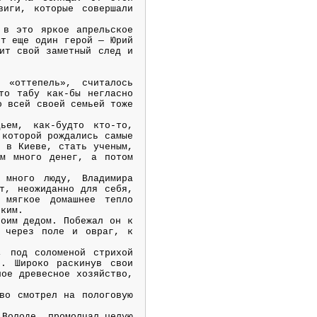
виги, которые совершали
 в это яркое апрельское
ет еще один герой — Юрий
ит свой заметный след и
 «оттепель», считалось
то табу как-бы негласно
о всей своей семьей тоже
ьем, как-будто кто-то,
 которой рождались самые
ь в Киеве, стать ученым,
ом много денег, а потом
 много люду, Владимира
т, неожиданно для себя,
 мягкое домашнее тепло
ским.
воим дедом. Побежал он к
, через поле и овраг, к
, под соломеной стрихой
б. Широко раскинув свои
ное древесное хозяйство,
во смотрел на пологовую
 Володе, промолчал целую