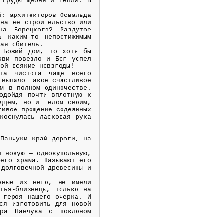
 груды щебня и пепла. В
й: архитекторов Освальда
 на её строительство или
на Борецкого? Раздутое
а каким-то непостижимым
ная обитель.
 Божий дом, то хотя бы
кви повезло и Бог успел
ной всякие невзгоды!
та чистота чаще всего
 выпало такое счастливое
м в полном одиночестве.
одойдя почти вплотную к
дцем, но и телом своим,
тивое прощение содеянных
коснулась ласковая рука
 Панчуки край дороги, на
и новую — однокупольную,
ьего храма. Называют его
 долговечной древесины и
нные из него, не имели
тья-близнецы, только на
 героя нашего очерка. И
ся изготовить для новой
ира Панчука с поклоном