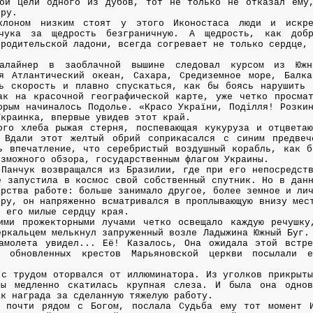
той цели одного из дубов, тот не только не отказал ему
еру.
лоном низким стоят у этого Иконостаса люди и искре
нчука за щедрость безграничную. А щедрость, как доб
 родительской ладони, всегда согревает не только сердце,
виалайнер в заоблачной вышине следовал курсом из Юж
я Атлантический океан, Сахара, Средиземное море, Балка
ь скорость и плавно спускаться, как бы боясь нарушить 
ак на красочной географической карте, уже четко просмат
орым начиналось Подолье. «Красо України, Поділля! Розки
Украинка, впервые увидев этот край.
ого хлеба рыжая стерня, поспевающая кукуруза и отцветаю
 Вдали этот желтый обрий соприкасался с синим предве
ь впечатление, что серебристый воздушный корабль, как б
озможного обзора, государственным флагом Украины.
 Панчук возвращался из Бразилии, где при его непосредст
е запустила в космос свой собственный спутник. Но в дан
арства работе: больше занимало другое, более земное и ли
ору, он напряженно всматривался в проплывающую внизу мес
з его милые сердцу края.
ими прожекторными лучами четко освещало каждую речушку
еркальцем мелькнул запруженный возле Ладыжина Южный Буг.
самолета увидел... Её! Казалось, Она ожидала этой встр
и обновленных крестов Марьяновской церкви посылали
 с трудом оторвался от иллюминатора. Из уголков прикрыт
ны медленно скатилась крупная слеза. И была она одно
ак награда за сделанную тяжелую работу.
, почти рядом с Богом, послала Судьба ему тот момент 