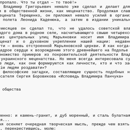
 пропало. Что ты отдал — то твоё!»
, Владимир Григорьевич немало уже сделал и делает для
я в общественной жизни, как меценатство. Продолжая слав
ецената Терещенко, он приложил немало усилий в органи
о полета Леонида Каденюка, а затем в издании уникаль
 месяцев он сделал то, что не удалось советской вл
ждого дома в родном селе, насчитывающего свыше четырехс
из центральных улиц Марьяновки носит имя Владимира
еценат и о духовном укреплении нашей нации: недавн
ути — вновь отстроенной Марьяновской церкви. И как когда
щедрое сердце к возрождению этого древнейшего на Подолье
ножество примеров из покровительской деятельности Вла
 украинского меценатства. Но меня всегда интересовала с
е люди, как они формируются как личности, кто и что за
тім людям роздавати»?
 философские загадки, составляющие сущность подобных н
исателя Сергея Боровикова «Исповедь Владимира Панчука»
о общества
ленно: и камень-гранит, и дуб моренный, и сталь булатна
ая...
ня осеняет очередная творческая мысль, прежде чем взять
я, перекрестившись, молю: