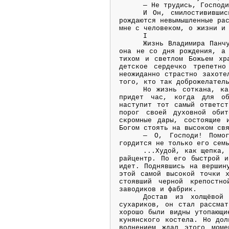
— Не трудись, Господ
И Он, смилостивившис
рождаются невымышленные ра
мне с человеком, о жизни и
I
Жизнь Владимира Панч
она не со дня рождения, а 
тихом и светлом Божьем хр
детское сердечко трепетн
неожиданно страстно захоте
того, кто так доброжелател
Но жизнь соткана, ка
придет час, когда для об
наступит тот самый ответст
порог своей духовной оби
скромные дары, состоящие 
Богом стоять на высоком св
— О, Господи! Помог
гордится не только его сем
...Худой, как щепка,
райцентр. По его быстрой и
идет. Поднявшись на вершин
этой самой высокой точки х
стоявший черной крепостно
заводиков и фабрик.
Достав из холщёвой
сухариков, он стал рассмат
хорошо были видны утопающи
кунянского костела. Но дол
волнением ждал этого моме