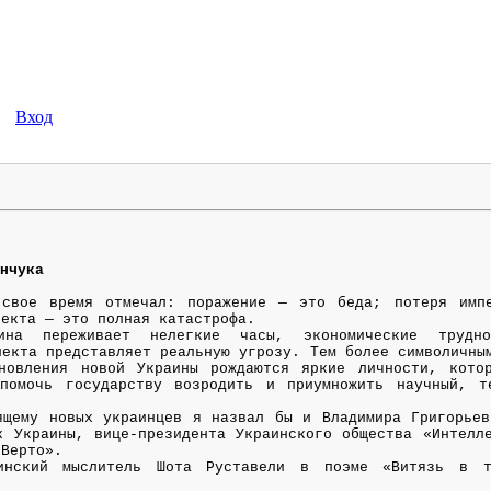
Вход
анчука
 свое время отмечал: поражение — это беда; потеря имп
лекта — это полная катастрофа.
ина переживает нелегкие часы, экономические трудно
лекта представляет реальную угрозу. Тем более символичны
новления новой Украины рождаются яркие личности, кото
 помочь государству возродить и приумножить научный, т
ящему новых украинцев я назвал бы и Владимира Григорьев
к Украины, вице-президента Украинского общества «Интелл
 Верто».
инский мыслитель Шота Руставели в поэме «Витязь в т