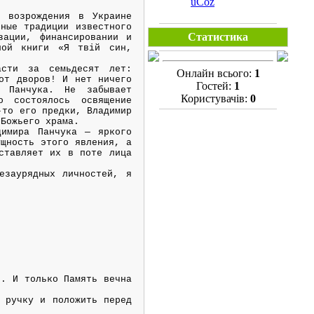
uCoz
 возрождения в Украине
ные традиции известного
Статистика
зации, финансировании и
ной книги «Я твій син,
асти за семьдесят лет:
Онлайн всього:
1
от дворов! И нет ничего
Гостей:
1
 Панчука. Не забывает
Користувачів:
0
о состоялось освящение
-то его предки, Владимир
 Божьего храма.
димира Панчука — яркого
ущность этого явления, а
ставляет их в поте лица
езаурядных личностей, я
я. И только Память вечна
 ручку и положить перед