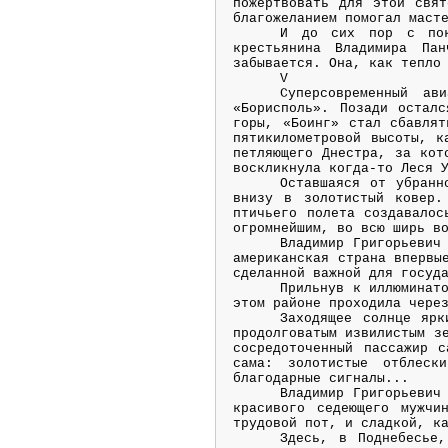
пожертвовать для этой свя
благожеланием помогал маст
И до сих пор с пок
крестьянина Владимира Па
забывается. Она, как тепло
V
Суперсовременный а
«Борисполь». Позади осталс
горы, «Боинг» стал сбавлят
пятикилометровой высоты, к
петляющего Днестра, за кот
воскликнула когда-то Леся 
Оставшаяся от убранн
внизу в золотистый ковер.
птичьего полета создавалос
огромнейшим, во всю ширь в
Владимир Григорьевич
американская страна впервы
сделанной важной для госуд
Прильнув к иллюминат
этом районе проходила чере
Заходящее солнце ярк
продолговатым извилистым з
сосредоточенный пассажир 
сама: золотистые отблеск
благодарные сигналы...
Владимир Григорьевич
красивого седеющего мужчи
трудовой пот, и сладкой, к
Здесь, в Поднебесье