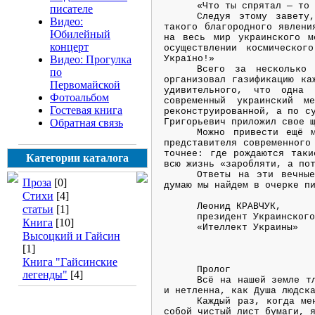
«Что ты спрятал — то
писателе
Следуя этому завету
Видео:
такого благородного явлени
Юбилейный
на весь мир украинского м
концерт
осуществлении космическог
Видео: Прогулка
Україно!»
Всего за несколько
по
организовал газификацию ка
Первомайской
удивительного, что одна 
Фотоальбом
современный украинский м
Гостевая книга
реконструированной, а по с
Обратная связь
Григорьевич приложил свое 
Можно привести ещё м
представителя современного
точнее: где рождаются таки
Категории каталога
всю жизнь «заробляти, а по
Ответы на эти вечные
Проза
[0]
думаю мы найдем в очерке п
Стихи
[4]
Леонид КРАВЧУК,
статьи
[1]
президент Украинског
Книга
[10]
«Ителлект Украины»
Высоцкий и Гайсин
[1]
Книга "Гайсинские
Пролог
легенды"
[4]
Всё на нашей земле т
и нетленна, как Душа людск
Каждый раз, когда ме
собой чистый лист бумаги, 