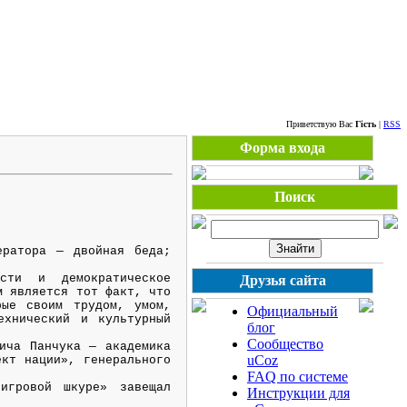
Четвер, 06.08.2026, 11:53
Приветствую Вас
Гість
|
RSS
Форма входа
Поиск
ератора — двойная беда;
сти и демократическое
Друзья сайта
м является тот факт, что
рые своим трудом, умом,
Официальный
ехнический и культурный
блог
Сообщество
ича Панчука — академика
uCoz
ект нации», генерального
FAQ по системе
игровой шкуре» завещал
Инструкции для