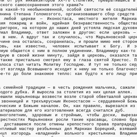
ли от рук инквизиторов XX-го столетия, превратившись в
еского самосохранения этого храма?»
 в какой-то необыкновенной, особой святости её создателе
янина Степана Голомозгого, организовавшего сбор средств
ы любой церкви — Иконостаса, местного жителя Маркиа
амя пожарищ и войн, идейная безнравственность обществ
пригорок, на котором до наших дней устояла людская духов
умал Владимир, ответ заложен в другом: если церковь —
ь в нем. А вдруг так и случилось, что Марьяновской цер
ичине она осталась, сохранилась, и прошли мимо неё сторо
бовь, как известно, человек испытывает к Богу. И э
ямую общается с ним в полном уединении. Владимиру как-то
дную в своей жизни минуту, зайдя в церковь, оказался та
также пристально смотрел ему в глаза святой Христос. П
олоса стал читать Молитву Господню. И тут не только сер
 от взгляда Всевышнего исходит к нему не только благочес
ое-то до боли знакомое тепло: как будто к его лицу при
а семейной традиции — в честь рождения мальчика, сажали
лодого дубка. И выросла за столетия из них целая аллея.
решили марьяновцы возвести возле старой обветшалой церкв
 звонницей и трехъярусным Иконостасом — сердцевиной Бож
еческим и Божьим началом. Он, как правило, вырезался из
материалом для его изготовления всегда считался дуб.
многолетним, здоровым и стройным, чтобы доски, выреза
рестностях Марьяновки росли такие красавцы, словно бра
, доставшемся после отмены крепостного права прапрадеду
нтливый мастер резбьянных дел Маркиан Борецкий, взявший
гнул изгородь «владений» вольного крестьянина Владим