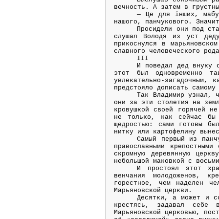
вечность. А затем в грустн
— Це для інших, мабу
нашого, панчукового. Значи
Просидели они под ст
слушал Володя из уст деду
прикоснулся в марьяновском
славного человеческого род
IІІ
И поведал дед внуку 
этот был одновременно та
увлекательно-загадочным, к
предстояло дописать самому
Так Владимир узнал, 
они за эти столетия на зем
кровушкой своей горячей не
не только, как сейчас бы 
щедростью: сами готовы бы
нитку или картофелину выне
Самый первый из панч
православными крепостными
скромную деревянную церкв
небольшой маковкой с восьм
И простоял этот хра
венчания молодоженов, кр
горестное, чем наделен че
Марьяновской церкви.
Десятки, а может и с
крестясь, задавал себе в
Марьяновской церковью, пос