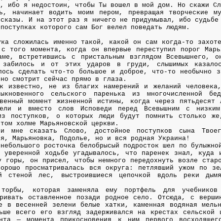
и, ибо я недостоин, чтобы Ты вошел в мой дом. Но скажи С
ь, начинает водить моим пером, превращая творческие м
ссказы. И на этот раз я ничего не придумывал, ибо судьбе
 поступках которого сам Бог велел поведать людям.
ука сложилась именно такой, какой он сам когда-то захот
с того момента, когда он впервые переступил порог Марь
аме, встретившись с пристальным взглядом Всевышнего, о
о забилось и от этих ударов в груди, слышимых казало
лось сделать что-то большое и доброе, что-то необычно з
ьно смотрит сейчас прямо в глаза.
к известно, не из благих намерений и желаний человека
ыкновенного сельского паренька из многочисленной бед
венный момент жизненной истины, когда через пятьдесят 
тели и вместо слов Исповеди перед Всевышним с низким
из поступков, о которых люди будут помнить столько же
ятом холме Марьяновской церкви.
и мне сказать Слово, достойное поступков сына Твоег
ья, Марьяновка, Подолье, но и вся родная Украина!
 небольшого росточка белобрысый подросток шел по булыжно
 уверенной ходьбе угадывалось, что паренек знал, куда 
у горы, он присел, чтобы немного передохнуть возле стар
орошо просматривалась вся округа: петлявший ужом по зе
й стеной лес, выстроившиеся цепочкой вдоль реки дымя
 торбы, которая заменяла ему портфель для учебников
ривать оставленное позади родное село. Отсюда, с верши
е в весенней зелени белые хатки, каменная водяная мельн
ьше всего его взгляд задерживался на крестах сельской 
нта — момента прикосновения к ним первого восходящег