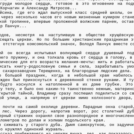
груди молодое сердце, готовое в это мгновение на под
 Корчагин и Александр Матросов...
йсина, где его ждал выпускной класс средней школы, он
 через несколько часов его новым жизненным кумиром стан
кой тропинке, впервые проложеной волжским парнем, остав
ир Панчук...
одов, несмотря на наступившую в обществе хрущёвскую
сещать церкви. Но по большим христианским праздникам э
о отстегнув комсомольский значок, Володя Панчук вместе с
ий он всегда испытывал волнующий сердце душевный под
него пружину, и она толкала кровь от сердца в голову, в
пические для его возраста желания-мечты: жить и работат
исать книгу-родословную семьи и села, зарабатывать ум
й сахарозаводчик Терещенко, на благородные людские дела.
о большой праздник, когда в небольшой храм набилось
жден был прикоснуться к деревянной стенке руками. И ту
-будто коснулся к натопленной в их доме грубке. Это
му телу, и было оно каким-то таинственно нежным, материн
ткрытой тайной, Владимир сразу поспешил поделиться со с
ой улице, а напрямую от церкви мимо колхозного двора
 почти на самой околице деревни. Парадные окна старой
 лес. Через дорогу, напротив ворот, рос столетний ду
ерный стражник охранял свое разнопородное и многочислен
илометров по долам и холмам подольского края.
л сиживать у старого дуба. Дымя самокруткою, он задумчи
но кружлял одинокий журавль.
ассказ прибежавшего из церкви внука, дед, как показалось