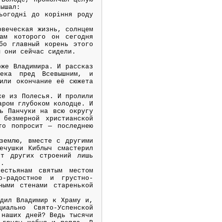
лышал:
ьогодні до коріння роду
овеческая жизнь, солнцем
ам которого он сегодня
бо главный корень этого
м они сейчас сидели.
оже Владимира. И рассказ
века пред Всевышним, и
или окончание её сюжета
ке из Полесья. И пролили
аром глубоком колодце. И
ь Панчуки на всю округу
безмерной христианской
то попросит — последнею
землю, вместе с другими
ечушки Киблыч смастерил
от других строений лишь
н.
естьянам святым местом
о-радостное и грустно-
ными стенами старенькой
дил Владимир к Храму и,
иально Свято-Успенской
 наших дней? Ведь тысячи