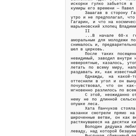
искорки гулко забьется в 
кумиры его времени — Павел
Зашагав в сторону Га
утро и не предполагал, что
Гагарин, и что на космичес
марьяновский хлопец Владим
II
...В начале 60-х г
аморальным для молодежи по
снималось и, предварительн
шел в церковь.
После таких посещен
невидимый, заводил внутри 
невероятные, казалось, уто
летать по всему миру, нап
раздавать их, как известны
Однажды, на какой-т
оттеснили в угол и он выну
почувствовал, что он как
мгновенно разлилось по все
С этой, неожиданно о
нему не по длинной сельск
опушке леса.
Хата Панчуков стояла
мазанки смотрели прямо на
широченные ветви, он как в
растянувшееся на десятки к
Володин дедушка люби
леваду, над которой безшум
Выслушав сбивчивый р