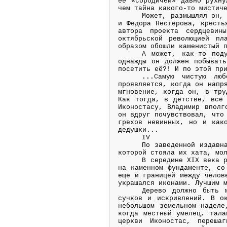
её «сородичей» давно рухну
чем тайна какого-то мистич
Может, размышлял он,
и Федора Нестерова, кресть
автора проекта сердцевин
октябрьской революцией пл
образом обошли каменистый 
А может, как-то под
однажды он должен побыват
посетить её?! И по этой пр
...Самую чистую лю
проявляется, когда он напр
мгновение, когда он, в тру
Как тогда, в детстве, всё 
Иконостасу, Владимир вполг
он вдруг почувствовал, что
грехов невинных, но и как
дедушки...
ІV
По заведенной издавн
которой стояла их хата, мо
В середине XIX века 
на каменном фундаменте, со
ещё и границей между челов
украшался иконами. Лучшим 
Дерево должно быть 
сучков и искривлений. В ок
небольшом земельном наделе
когда местный умелец, тала
церкви Иконостас, переша