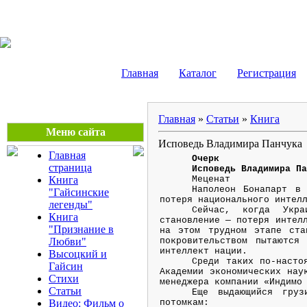
Сергей Боровиков
Главная
Каталог
Регистрация
Главная
»
Статьи
»
Книга
Меню сайта
Исповедь Владимира Панчука
Главная
Очерк
страница
Исповедь Владимира П
Книга
Меценат
Наполеон Бонапарт в
"Гайсинские
потеря национального интел
легенды"
Сейчас, когда Укра
Книга
становление — потеря интел
"Признание в
на этом трудном этапе ста
Любви"
покровительством пытаются
интеллект нации.
Высоцкий и
Среди таких по-насто
Гайсин
Академии экономических нау
Стихи
менеджера компании «Индимо
Статьи
Еще выдающийся груз
Видео: Фильм о
потомкам: