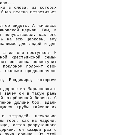
лово...
уки в слова, из которых
 было велено встретиться
ел ее видеть. А началась
яновской церкви. Там, в
н почувствовал, как его
сь на всю церковь, ему
начимое для людей и для
, а из его поступков. И
ной крестьянской семьи
лет он снова переступит
 поклоном положит свои
, сколько предназначено
о, Владимира, которыми
й дороге из Марьяновки в
и зачем он в такую рань
ой сгорбленной березы. С
леной долине Соб, вдали
щиеся трубы гайсинских
 и тетрадей, несколько
ны горы, как на ладони,
ица, остов разрушенного
церкви: он каждый раз с
о луча солнца. От этой