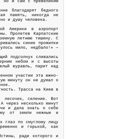
, но и сам с превеликим
нне благодарят бедного
рая память, никогда не
 но и душу человека.
ной Америки в аэропорт
ны. Пролетев Карпатские
земную летнюю тишину. С
ривались синие прожилки
нулось мило, недбало!» —
щий подсолнух сливались
черним небом и с высоты
елый журавль, парит над
венном участии эта южно-
ную минуту он не думал о
чное.
тность. Трасса на Киев в
, лесочек, селение. Вот
 А через несколько минут
ечи и дала знать о себе
 ему от земли нежные и
ых глаз по смуглому лицу
временно и горькой, как
Истины, ради которого и