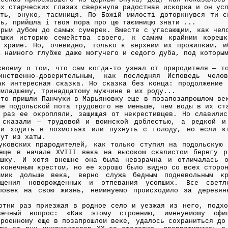
ых старческих глазах сверкнула радостная искорка и он ус
ть, онуко, таємниця. По Божій милості доторкнувся ти с
ть, прийшла і твоя пора про цю таємницю знати ...
арым дубом до самых сумерек. Вместе с угасающим, как чел
шки историю семейства своего, к самим крайним корешк
 храме. Но, очевидно, только к верхним их прожилкам, и
а намного глубже даже могучего и седого дуба, под которы
своему о том, что сам когда-то узнал от прародителя — т
инственно-доверительным, как последняя Исповедь чело
ак интересная сказка. Но сказка без конца: продолжение 
 младшему, тринадцатому мужчине в их роду...
что пришли Панчуки в Марьяновку еще в позапозапрошлом ве
ле подольской пота трудового не меньше, чем воды в их ст
 раз ее окропляли, защищая от некрестивцев. Но славилис
сказали — трудовой и воинской доблестью, а редкой и 
ли ходить в лохмотьях или пухнуть с голоду, но если к
сут из хаты.
уковских прародителей, как только ступил на подольскую 
 еще в начале XVIII века на высоком скалистом берегу р
ушку. И хотя внешне она была невзрачна и отличалась 
иконечным крестом, но ее хорошо было видно со всех сторо
мик дольше века, верно служа бедным подневольным кр
ещения новорожденных и отпевания усопших. Все светл
ловек на свою жизнь, неминуемо происходило за деревян
отни раз приезжая в родное село и уезжая из него, подхо
ечный вопрос: «Как этому строению, именуемому офиц
троенному еще в позапрошлом веке, удалось сохраниться до